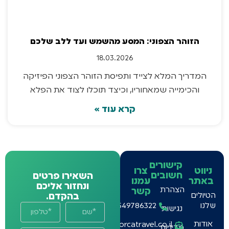
הזוהר הצפוני: המסע מהשמש ועד ללב שלכם
18.03.2026
המדריך המלא לצייד ותפיסת הזוהר הצפוני הפיזיקה
והכימייה שמאחוריו, וכיצד תוכלו לצוד את הפלא
קרא עוד »
קישורים
ניווט
צרו
חשובים
השאירו פרטים
באתר
עמנו
ונחזור אליכם
הצהרת
קשר
הטיולים
בהקדם.
שלנו
0549786322
נגישות
אודות
info@orcatravel.co.il
מדיניות