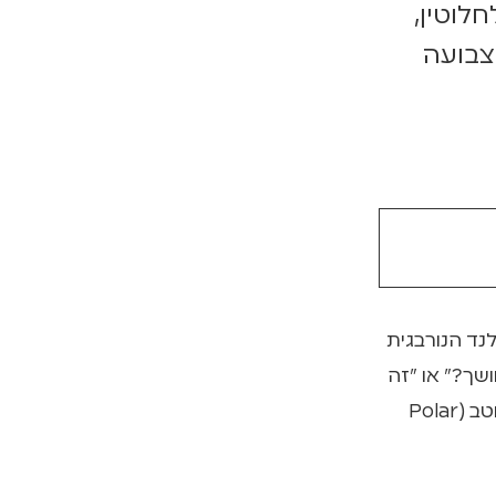
לוטין,
צבועה
נד הנורבגית
ת בחושך?" או "זה
לא מדכא שאין שמש?". ואני? אני פשוט מחייך. כי מי שלא חווה את לילות הקוטב (Polar