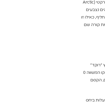
עבור רוב העולם, יום ללא שמש נשמע מוזר. אבל עבורי, שחורש את החוג הארקטי (Arctic
הים נצבעים
ף, כאילו זו
מת קורה שם
 "רוקד"
בחלל. כדור הארץ מרושת בקווי אורך (מדרום לצפון) ורוחב (ממזרח למערב), קו המשווה 0
ם, הקסם
 הכול מסתכם בנתון אחד: כדור הארץ נוטה על צירו ב-23.5 מעלות ביחס