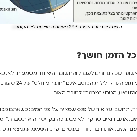
נטיית ציר כדור הארץ ב-23.5 מעלות והיווצרות ליל הקוטב
כל הזמן חושך?
ונה שכולם יורים לעברי, והתשובה היא חד משמעית: לא. כאן
מנפצים את המיתוס הגדול: ליל
זה, תחשבו על אור של פנס שמאיר על פני המים: כשאתם מכו
מים, אתם רואים שהקרן לא ממשיכה בקו ישר היא "נשברת" 
ם המים. אותו דבר קורה בשמיים: קרני השמש, שנמצאות פי