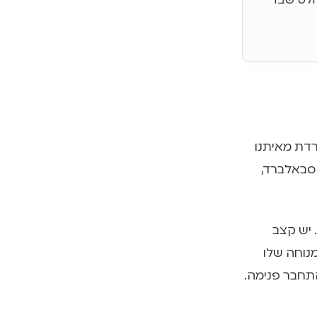
המוחלט שבו
ו טרומסו (Tromsø), השמש נפרדת מאיתנו
ונה לכיוון סבאלברד,
 יש קצב
נוחה שלו
התחבר פנימה.