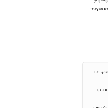
יר" את
מו שקיעה
אופק. זהו
ת מתחת. קו