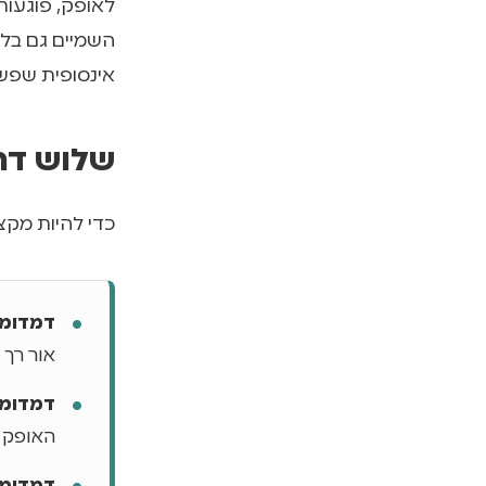
לאופק, פוגעות
השמיים גם בל
אינסופית שפש
שלוש דרגות
כדי להיות מקצ
דמדומים אזרח
אור רך
דמדומים ימיים 
האופק ב