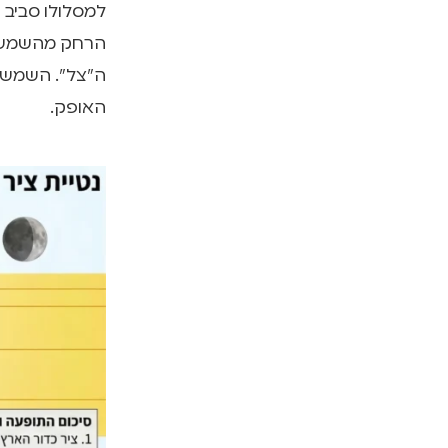
הרחק מהשמש. ב
ה"צל". השמש 
האופק.