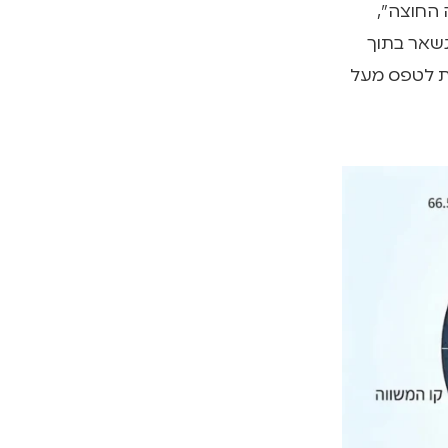
ף, הוא "נוטה החוצה",
נשאר בתוך
ת לטפס מעל