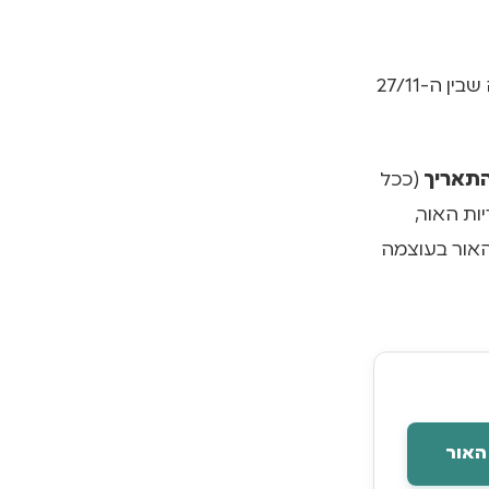
בניגוד למה שחושבים, יש לנו חלון אור משמעותי. בלפלנד הנורבגית, בתקופה שבין ה-27/11
תאריך
(ככל
ות האור,
האור בעוצמה
האור