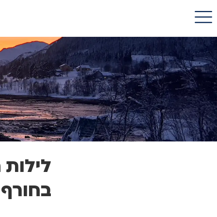
לילות 
בחורף 