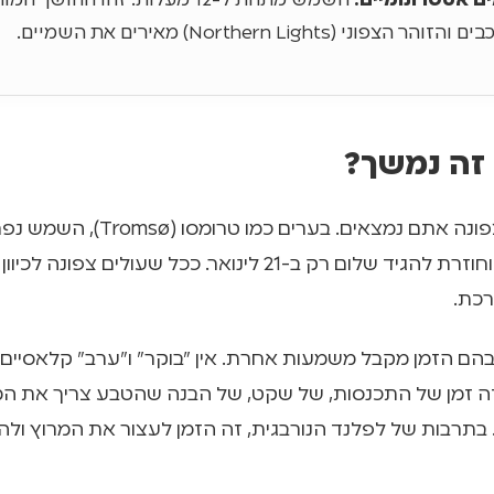
ם אסטרונומיים:
השמש מתחת ל-12 מעלות. זהו החושך 
ר הצפוני (Northern Lights) מאירים את השמיים.
זה נמשך?
זה תלוי כמה צפונה אתם נמצאים. בערים כמ
ב-27 לנובמבר וחוזרת להגיד שלום רק ב-21 לינואר. ככל שעולים צפ
כת.
הם הזמן מקבל משמעות אחרת. אין "בוקר" ו"ערב" קלאסיים.
זה זמן של התכנסות, של שקט, של הבנה שהטבע צריך את המ
ו. בתרבות של לפלנד הנורבגית, זה הזמן לעצור את המרוץ ול